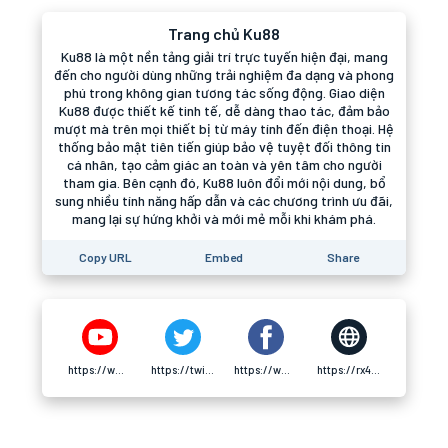
Trang chủ Ku88
Ku88 là một nền tảng giải trí trực tuyến hiện đại, mang
đến cho người dùng những trải nghiệm đa dạng và phong
phú trong không gian tương tác sống động. Giao diện
Ku88 được thiết kế tinh tế, dễ dàng thao tác, đảm bảo
mượt mà trên mọi thiết bị từ máy tính đến điện thoại. Hệ
thống bảo mật tiên tiến giúp bảo vệ tuyệt đối thông tin
cá nhân, tạo cảm giác an toàn và yên tâm cho người
tham gia. Bên cạnh đó, Ku88 luôn đổi mới nội dung, bổ
sung nhiều tính năng hấp dẫn và các chương trình ưu đãi,
mang lại sự hứng khởi và mới mẻ mỗi khi khám phá.
Copy URL
Embed
Share
https://www.youtube.com/@rx4nailsus
https://twitter.com/rx4nailsus
https://www.facebook.com/rx4nailsus
https://rx4nails.us