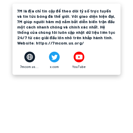
7M là địa chỉ tin cậy để theo dõi tỷ số trực tuyến
và tin tức bóng đá thế giới. Với giao diện hiện đại,
7M giúp người hâm mộ nắm bắt diễn biến trận đấu
một cách nhanh chóng và chính xác nhất. Hệ
thống của chúng tôi luôn cập nhật dữ liệu liên tục
24/7 từ các giải đấu lớn nhỏ trên khắp hành tinh.
Website: https://7mcom.us.org/
7mcom.us.org
x.com
YouTube