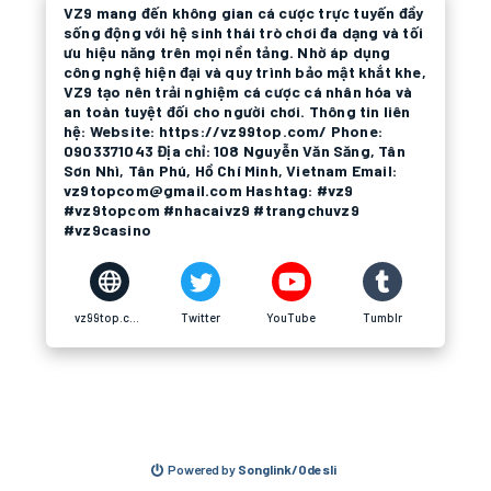
VZ9 mang đến không gian cá cược trực tuyến đầy
sống động với hệ sinh thái trò chơi đa dạng và tối
ưu hiệu năng trên mọi nền tảng. Nhờ áp dụng
công nghệ hiện đại và quy trình bảo mật khắt khe,
VZ9 tạo nên trải nghiệm cá cược cá nhân hóa và
an toàn tuyệt đối cho người chơi. Thông tin liên
hệ: Website: https://vz99top.com/ Phone:
0903371043 Địa chỉ: 108 Nguyễn Văn Săng, Tân
Sơn Nhì, Tân Phú, Hồ Chí Minh, Vietnam Email:
vz9topcom@gmail.com Hashtag: #vz9
#vz9topcom #nhacaivz9 #trangchuvz9
#vz9casino
vz99top.com
Twitter
YouTube
Tumblr
Powered by
Songlink/Odesli