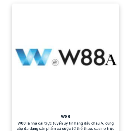
W88
W88 là nhà cái trực tuyến uy tín hàng đầu châu Á, cung
cấp đa dạng sản phẩm cá cược từ thể thao, casino trực