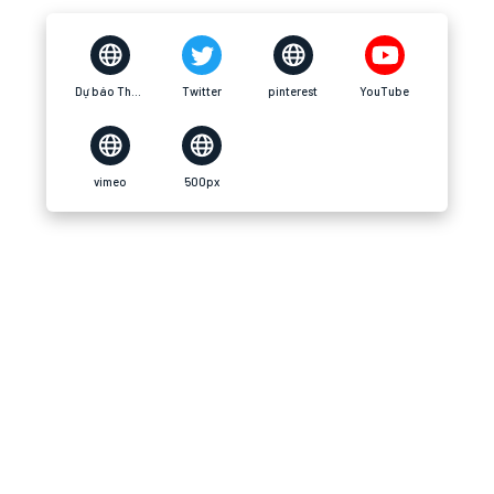
Dự báo Thời Tiết
Twitter
pinterest
YouTube
vimeo
500px