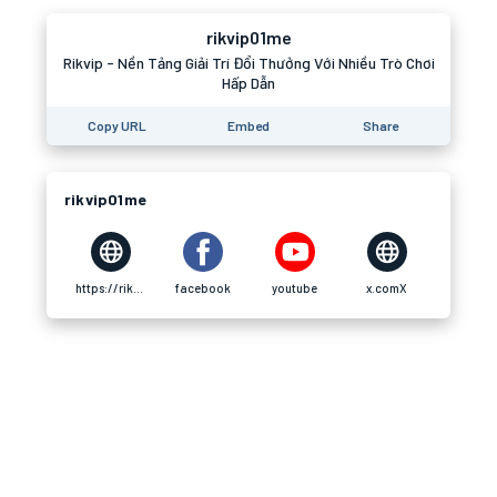
rikvip01me
Rikvip - Nền Tảng Giải Trí Đổi Thưởng Với Nhiều Trò Chơi
Hấp Dẫn
Copy URL
Embed
Share
rikvip01me
https://rikvip01.me/
facebook
youtube
x.comX