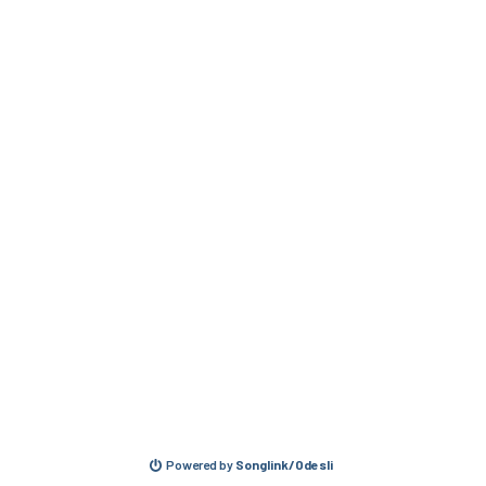
Powered by
Songlink/Odesli