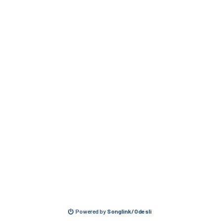
Powered by
Songlink/Odesli