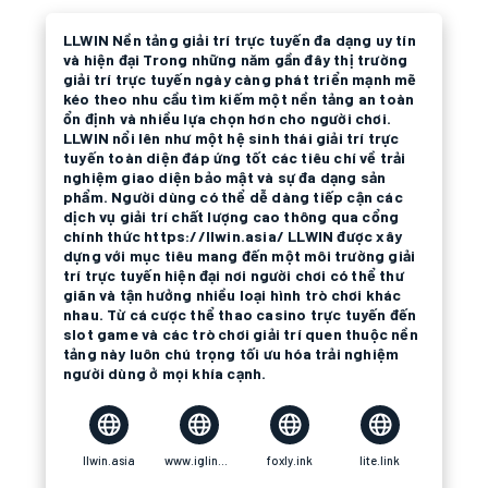
LLWIN Nền tảng giải trí trực tuyến đa dạng uy tín
và hiện đại Trong những năm gần đây thị trường
giải trí trực tuyến ngày càng phát triển mạnh mẽ
kéo theo nhu cầu tìm kiếm một nền tảng an toàn
ổn định và nhiều lựa chọn hơn cho người chơi.
LLWIN nổi lên như một hệ sinh thái giải trí trực
tuyến toàn diện đáp ứng tốt các tiêu chí về trải
nghiệm giao diện bảo mật và sự đa dạng sản
phẩm. Người dùng có thể dễ dàng tiếp cận các
dịch vụ giải trí chất lượng cao thông qua cổng
chính thức https://llwin.asia/ LLWIN được xây
dựng với mục tiêu mang đến một môi trường giải
trí trực tuyến hiện đại nơi người chơi có thể thư
giãn và tận hưởng nhiều loại hình trò chơi khác
nhau. Từ cá cược thể thao casino trực tuyến đến
slot game và các trò chơi giải trí quen thuộc nền
tảng này luôn chú trọng tối ưu hóa trải nghiệm
người dùng ở mọi khía cạnh.
llwin.asia
www.iglinks.io
foxly.ink
lite.link