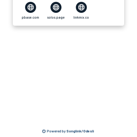
pbase.com
solos.page
linkmix.co
Powered by
Songlink/Odesli